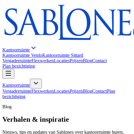
Kantoorruimte
Kantoorruimte Venlo
Kantoorruimte Sittard
Vergaderruimte
Flexwerken
Locaties
Prijzen
Blog
Contact
Plan bezichtiging
Kantoorruimte
Vergaderruimte
Flexwerken
Locaties
Prijzen
Blog
Contact
Plan
bezichtiging
Blog
Verhalen & inspiratie
Nieuws, tips en updates van Sablones over kantoorruimte huren,