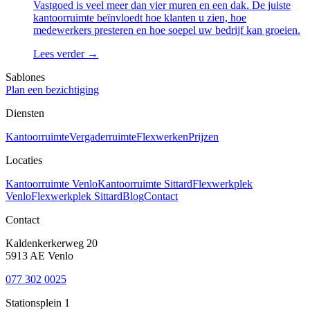
Vastgoed is veel meer dan vier muren en een dak. De juiste
kantoorruimte beïnvloedt hoe klanten u zien, hoe
medewerkers presteren en hoe soepel uw bedrijf kan groeien.
Lees verder →
Sablones
Plan een bezichtiging
Diensten
Kantoorruimte
Vergaderruimte
Flexwerken
Prijzen
Locaties
Kantoorruimte Venlo
Kantoorruimte Sittard
Flexwerkplek
Venlo
Flexwerkplek Sittard
Blog
Contact
Contact
Kaldenkerkerweg 20
5913 AE Venlo
077 302 0025
Stationsplein 1