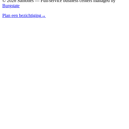
©
2026
Sablones — Full-service business centers managed by
Burgstate
Plan een bezichtiging
→