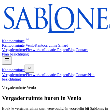
Kantoorruimte
Kantoorruimte Venlo
Kantoorruimte Sittard
Vergaderruimte
Flexwerken
Locaties
Prijzen
Blog
Contact
Plan bezichtiging
Kantoorruimte
Vergaderruimte
Flexwerken
Locaties
Prijzen
Blog
Contact
Plan
bezichtiging
Vergaderruimte Venlo
Vergaderruimte huren in Venlo
Boek je vergaderruimte snel, eenvoudig én voordelig bij Sablones in