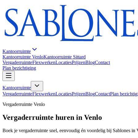
Kantoorruimte
Kantoorruimte Venlo
Kantoorruimte Sittard
Vergaderruimte
Flexwerken
Locaties
Prijzen
Blog
Contact
Plan bezichtiging
Kantoorruimte
Vergaderruimte
Flexwerken
Locaties
Prijzen
Blog
Contact
Plan bezichtig
Vergaderruimte Venlo
Vergaderruimte huren in Venlo
Boek je vergaderruimte snel, eenvoudig én voordelig bij Sablones in 