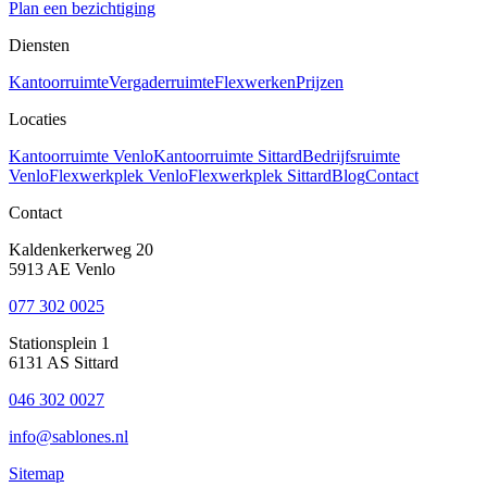
Plan een bezichtiging
Diensten
Kantoorruimte
Vergaderruimte
Flexwerken
Prijzen
Locaties
Kantoorruimte Venlo
Kantoorruimte Sittard
Bedrijfsruimte
Venlo
Flexwerkplek Venlo
Flexwerkplek Sittard
Blog
Contact
Contact
Kaldenkerkerweg 20
5913 AE Venlo
077 302 0025
Stationsplein 1
6131 AS Sittard
046 302 0027
info@sablones.nl
Sitemap